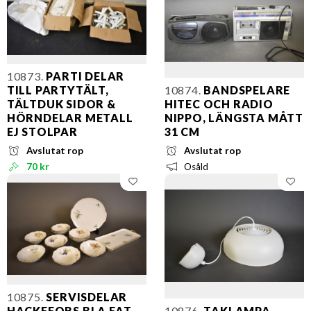
10873.
PARTI DELAR
TILL PARTYTÄLT,
10874.
BANDSPELARE
TÄLTDUK SIDOR &
HITEC OCH RADIO
HÖRNDELAR METALL
NIPPO, LÄNGSTA MÅTT
EJ STOLPAR
31 CM
Avslutat rop
Avslutat rop
70 kr
Osåld
10875.
SERVISDELAR
HACKEFORS BLA FAT
10876.
TAKLAMPA,