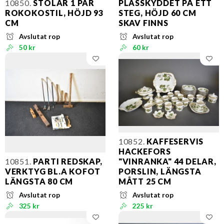
10850.
STOLAR 1 PAR
PLASSKYDDET PÅ ETT
ROKOKOSTIL, HÖJD 93
STEG, HÖJD 60 CM
CM
SKAV FINNS
Avslutat rop
Avslutat rop
50 kr
60 kr
10852.
KAFFESERVIS
HACKEFORS
10851.
PARTI REDSKAP,
"VINRANKA" 44 DELAR,
VERKTYG BL.A KOFOT
PORSLIN, LÄNGSTA
LÄNGSTA 80 CM
MÅTT 25 CM
Avslutat rop
Avslutat rop
325 kr
225 kr