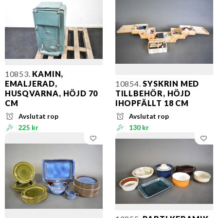
10853.
KAMIN,
EMALJERAD,
10854.
SYSKRIN MED
HUSQVARNA, HÖJD 70
TILLBEHÖR, HÖJD
CM
IHOPFÄLLT 18 CM
Avslutat rop
Avslutat rop
225 kr
130 kr