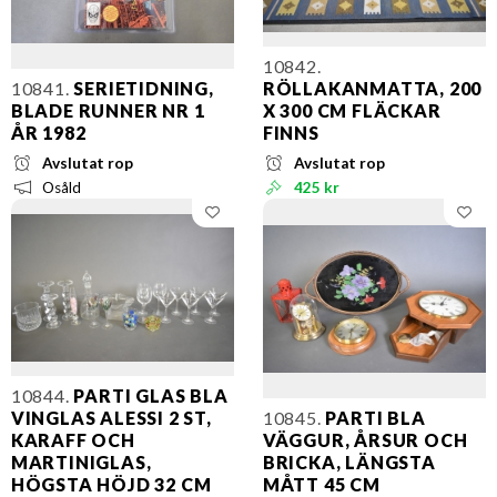
10842.
10841.
SERIETIDNING,
RÖLLAKANMATTA, 200
BLADE RUNNER NR 1
X 300 CM FLÄCKAR
ÅR 1982
FINNS
Avslutat rop
Avslutat rop
Osåld
425 kr
10844.
PARTI GLAS BLA
VINGLAS ALESSI 2 ST,
10845.
PARTI BLA
KARAFF OCH
VÄGGUR, ÅRSUR OCH
MARTINIGLAS,
BRICKA, LÄNGSTA
HÖGSTA HÖJD 32 CM
MÅTT 45 CM