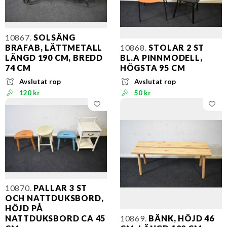
10867.
SOLSÄNG
BRAFAB, LÄTTMETALL
10868.
STOLAR 2 ST
LÄNGD 190 CM, BREDD
BL.A PINNMODELL,
74 CM
HÖGSTA 95 CM
Avslutat rop
Avslutat rop
120 kr
50 kr
10870.
PALLAR 3 ST
OCH NATTDUKSBORD,
HÖJD PÅ
NATTDUKSBORD CA 45
10869.
BÄNK, HÖJD 46