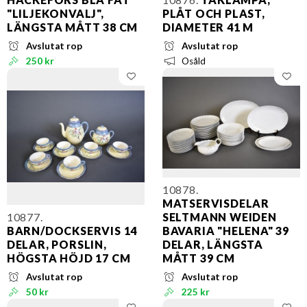
"LILJEKONVALJ",
PLÅT OCH PLAST,
LÄNGSTA MÅTT 38 CM
DIAMETER 41 M
Avslutat rop
Avslutat rop
250 kr
Osåld
10878.
MATSERVISDELAR
10877.
SELTMANN WEIDEN
BARN/DOCKSERVIS 14
BAVARIA "HELENA" 39
DELAR, PORSLIN,
DELAR, LÄNGSTA
HÖGSTA HÖJD 17 CM
MÅTT 39 CM
Avslutat rop
Avslutat rop
50 kr
225 kr