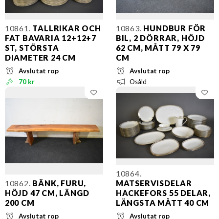
10861.
TALLRIKAR OCH
10863.
HUNDBUR FÖR
FAT BAVARIA 12+12+7
BIL, 2 DÖRRAR, HÖJD
ST, STÖRSTA
62 CM, MÅTT 79 X 79
DIAMETER 24 CM
CM
Avslutat rop
Avslutat rop
70 kr
Osåld
10864.
10862.
BÄNK, FURU,
MATSERVISDELAR
HÖJD 47 CM, LÄNGD
HACKEFORS 55 DELAR,
200 CM
LÄNGSTA MÅTT 40 CM
Avslutat rop
Avslutat rop