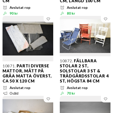
CM
CM, LÄNGD 100 CM
Avslutat rop
Avslutat rop
90 kr
80 kr
10872.
FÄLLBARA
10871.
PARTI DIVERSE
STOLAR 2 ST,
MATTOR, MÅTT PÅ
SOLSTOLAR 3 ST &
GRÅA MATTA ÖVERST,
TRÄDGÅRDSSTOLAR 4
CA 50 X 120 CM
ST, HÖGSTA 84 CM
Avslutat rop
Avslutat rop
Osåld
70 kr