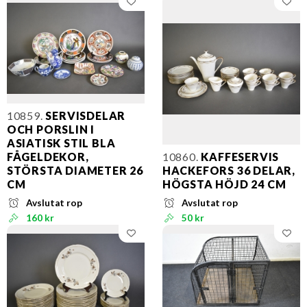
10859.
SERVISDELAR
OCH PORSLIN I
ASIATISK STIL BLA
FÅGELDEKOR,
10860.
KAFFESERVIS
STÖRSTA DIAMETER 26
HACKEFORS 36 DELAR,
CM
HÖGSTA HÖJD 24 CM
Avslutat rop
Avslutat rop
160 kr
50 kr