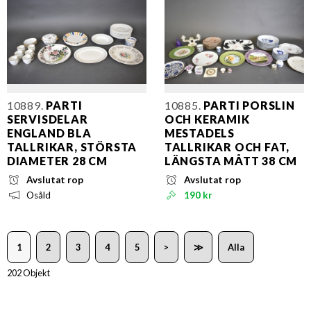
10889.
PARTI
10885.
PARTI PORSLIN
SERVISDELAR
OCH KERAMIK
ENGLAND BLA
MESTADELS
TALLRIKAR, STÖRSTA
TALLRIKAR OCH FAT,
DIAMETER 28 CM
LÄNGSTA MÅTT 38 CM
Avslutat rop
Avslutat rop
Osåld
190 kr
1
2
3
4
5
>
≫
Alla
202 Objekt