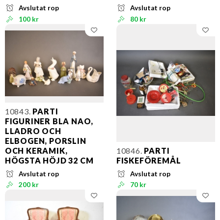
Avslutat rop
Avslutat rop
100 kr
80 kr
10843.
PARTI
FIGURINER BLA NAO,
LLADRO OCH
ELBOGEN, PORSLIN
OCH KERAMIK,
10846.
PARTI
HÖGSTA HÖJD 32 CM
FISKEFÖREMÅL
Avslutat rop
Avslutat rop
200 kr
70 kr