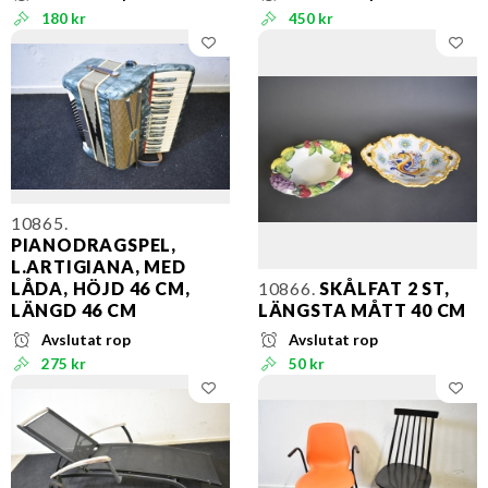
180 kr
450 kr
10865.
PIANODRAGSPEL,
L.ARTIGIANA, MED
LÅDA, HÖJD 46 CM,
10866.
SKÅLFAT 2 ST,
LÄNGD 46 CM
LÄNGSTA MÅTT 40 CM
Avslutat rop
Avslutat rop
275 kr
50 kr