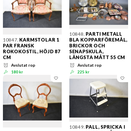
10848.
PARTI METALL
10847.
KARMSTOLAR 1
BLA KOPPARFÖREMÅL,
PAR FRANSK
BRICKOR OCH
ROKOKOSTIL, HÖJD 87
SENAPSKULA,
CM
LÄNGSTA MÅTT 55 CM
Avslutat rop
Avslutat rop
180 kr
225 kr
10849.
PALL, SPRICKA I