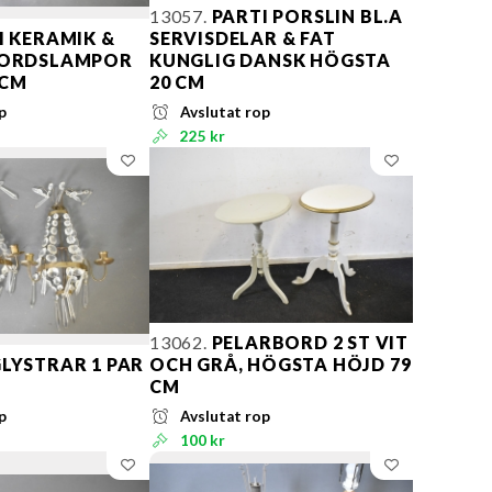
13057.
PARTI PORSLIN BL.A
I KERAMIK &
SERVISDELAR & FAT
 BORDSLAMPOR
KUNGLIG DANSK HÖGSTA
 CM
20 CM
p
Avslutat rop
225 kr
13062.
PELARBORD 2 ST VIT
LYSTRAR 1 PAR
OCH GRÅ, HÖGSTA HÖJD 79
CM
p
Avslutat rop
100 kr