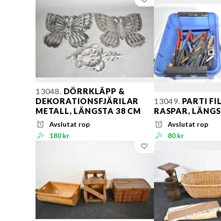
13048.
DÖRRKLÄPP &
DEKORATIONSFJÄRILAR
13049.
PARTI FI
METALL, LÄNGSTA 38 CM
RASPAR, LÄNGS
Avslutat rop
Avslutat rop
180 kr
80 kr