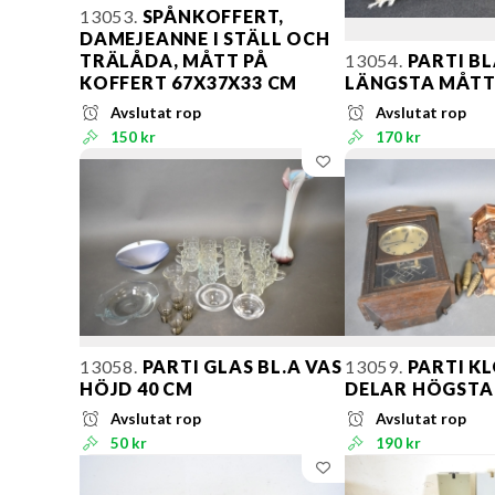
13053.
SPÅNKOFFERT,
DAMEJEANNE I STÄLL OCH
TRÄLÅDA, MÅTT PÅ
13054.
PARTI B
KOFFERT 67X37X33 CM
LÄNGSTA MÅTT
Avslutat rop
Avslutat rop
150 kr
170 kr
13058.
PARTI GLAS BL.A VAS
13059.
PARTI K
HÖJD 40 CM
DELAR HÖGSTA
Avslutat rop
Avslutat rop
50 kr
190 kr