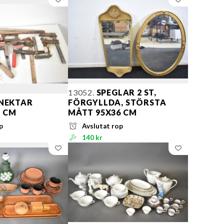
13052.
SPEGLAR 2 ST,
NEKTAR
FÖRGYLLDA, STÖRSTA
1 CM
MÅTT 95X36 CM
p
Avslutat rop
140 kr