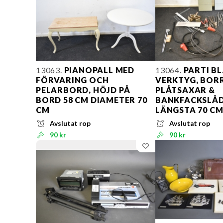
13063.
PIANOPALL MED
13064.
PARTI BL
FÖRVARING OCH
VERKTYG, BOR
PELARBORD, HÖJD PÅ
PLÅTSAXAR &
BORD 58 CM DIAMETER 70
BANKFACKSLÅ
CM
LÄNGSTA 70 C
Avslutat rop
Avslutat rop
90 kr
90 kr