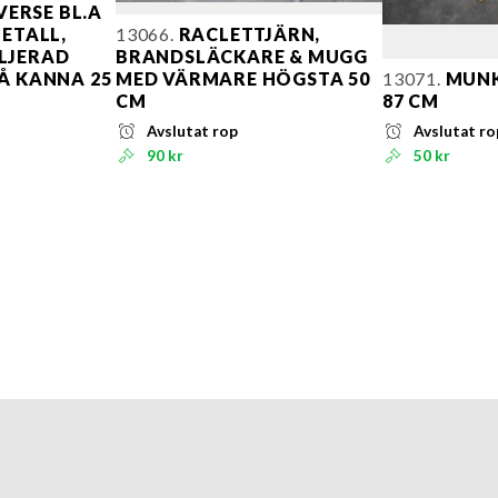
VERSE BL.A
METALL,
13066.
RACLETTJÄRN,
LJERAD
BRANDSLÄCKARE & MUGG
Å KANNA 25
MED VÄRMARE HÖGSTA 50
13071.
MUNK
CM
87 CM
Avslutat rop
Avslutat ro
90 kr
50 kr