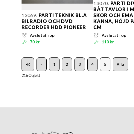
13070.
PARTI DI
BÅT TAVLOR I 
13069.
PARTI TEKNIK BL.A
SKOR OCH EMA
BILRADIO OCH DVD
KANNA, HÖJD P
RECORDER HDD PIONEER
CM
Avslutat rop
Avslutat rop
70 kr
110 kr
≪
<
1
2
3
4
5
Alla
216 Objekt