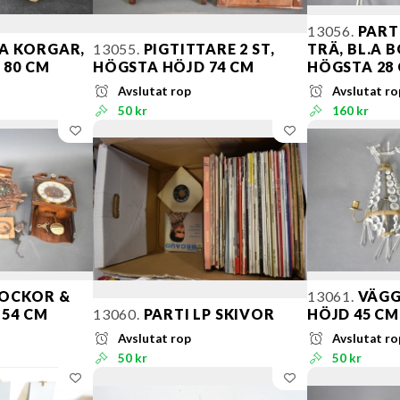
13056.
PART
LA KORGAR,
13055.
PIGTITTARE 2 ST,
TRÄ, BL.A
 80 CM
HÖGSTA HÖJD 74 CM
HÖGSTA 28
Avslutat rop
Avslutat ro
50 kr
160 kr
LOCKOR &
13061.
VÄGG
 54 CM
13060.
PARTI LP SKIVOR
HÖJD 45 CM
Avslutat rop
Avslutat ro
50 kr
50 kr