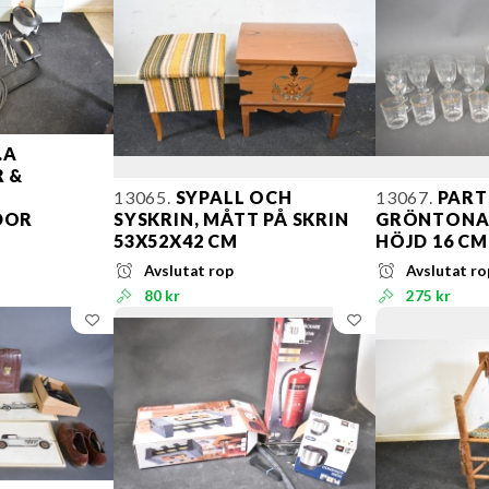
.A
R &
13065.
SYPALL OCH
13067.
PARTI
DOR
SYSKRIN, MÅTT PÅ SKRIN
GRÖNTONAD
M
53X52X42 CM
HÖJD 16 CM
Avslutat rop
Avslutat ro
80 kr
275 kr