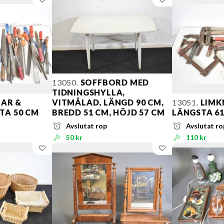
13050.
SOFFBORD MED
TIDNINGSHYLLA,
LAR &
VITMÅLAD, LÄNGD 90 CM,
13051.
LIMK
TA 50 CM
BREDD 51 CM, HÖJD 57 CM
LÄNGSTA 6
Avslutat rop
Avslutat ro
50 kr
110 kr