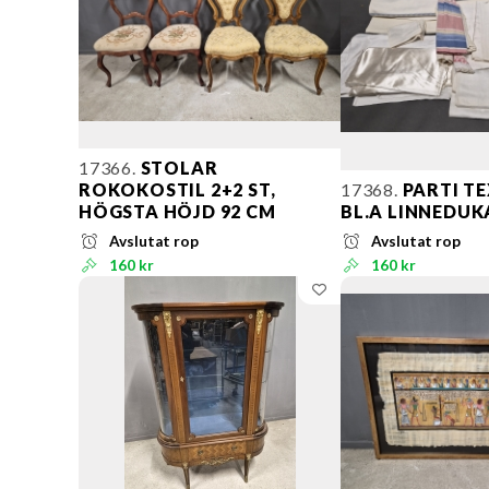
17366.
STOLAR
ROKOKOSTIL 2+2 ST,
17368.
PARTI TE
HÖGSTA HÖJD 92 CM
BL.A LINNEDUK
Avslutat rop
Avslutat rop
160 kr
160 kr