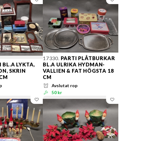
17330.
PARTI PLÅTBURKAR
 BL.A LYKTA,
BL.A ULRIKA HYDMAN-
N, SKRIN
VALLIEN & FAT HÖGSTA 18
 CM
CM
p
Avslutat rop
50 kr