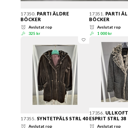
17350.
PARTI ÄLDRE
17351.
PARTI Ä
BÖCKER
BÖCKER
Avslutat rop
Avslutat rop
325 kr
1 000 kr
17356.
ULLKOFT
17355.
SYNTETPÄLS STRL 40
ESPRIT STRL 38
Avslutat rop
Avslutat rop