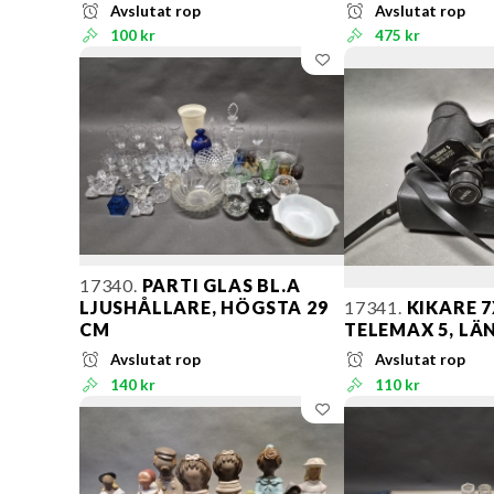
Avslutat rop
Avslutat rop
100 kr
475 kr
17340.
PARTI GLAS BL.A
LJUSHÅLLARE, HÖGSTA 29
17341.
KIKARE 7
CM
TELEMAX 5, LÄ
Avslutat rop
Avslutat rop
140 kr
110 kr