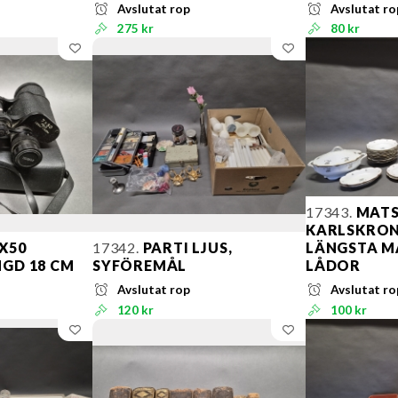
Avslutat rop
Avslutat ro
275 kr
80 kr
17343.
MATS
KARLSKRONA
X50
17342.
PARTI LJUS,
LÄNGSTA MÅ
NGD 18 CM
SYFÖREMÅL
LÅDOR
Avslutat rop
Avslutat ro
120 kr
100 kr