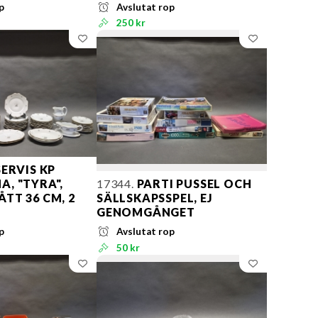
p
Avslutat rop
250 kr
ERVIS KP
, "TYRA",
17344.
PARTI PUSSEL OCH
TT 36 CM, 2
SÄLLSKAPSSPEL, EJ
GENOMGÅNGET
p
Avslutat rop
50 kr