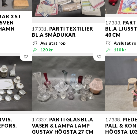
AR 3 ST
 SVEN
17333.
PART
RHAMN
17331.
PARTI TEXTILIER
BL.A LJUSS
BL.A SMÅDUKAR
40 CM
Avslutat rop
Avslutat ro
120 kr
110 kr
VIS,
17337.
PARTI GLAS BL.A
17338.
PIEDE
EFORS,
VASER & LAMPA LAMP
PALL & KO
GUSTAV HÖGSTA 27 CM
HÖGSTA 10