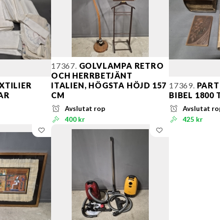
17367.
GOLVLAMPA RETRO
OCH HERRBETJÄNT
XTILIER
ITALIEN, HÖGSTA HÖJD 157
17369.
PART
AR
CM
BIBEL 1800 
Avslutat rop
Avslutat ro
400 kr
425 kr