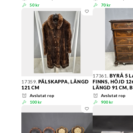
50 kr
70 kr
17361.
BYRÅ 5 L
17359.
PÄLSKAPPA, LÄNGD
FINNS, HÖJD 12
121 CM
LÄNGD 91 CM, 
Avslutat rop
Avslutat rop
100 kr
900 kr