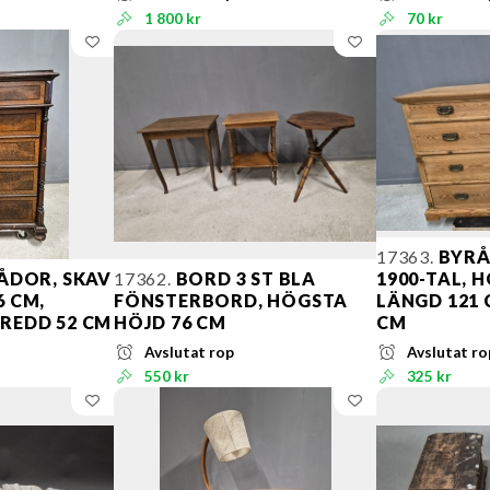
1 800 kr
70 kr
17363.
BYRÅ 
ÅDOR, SKAV
17362.
BORD 3 ST BLA
1900-TAL, H
6 CM,
FÖNSTERBORD, HÖGSTA
LÄNGD 121 
BREDD 52 CM
HÖJD 76 CM
CM
Avslutat rop
Avslutat ro
550 kr
325 kr