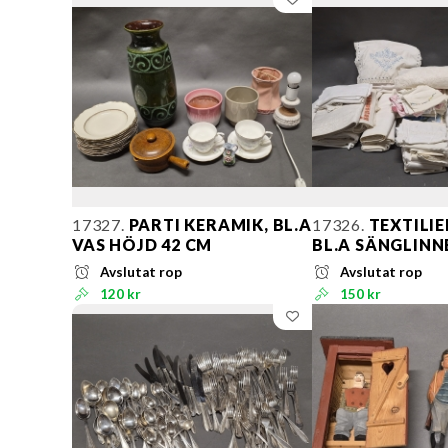
17327.
PARTI KERAMIK, BL.A
17326.
TEXTILIE
VAS HÖJD 42 CM
BL.A SÄNGLINN
Avslutat rop
Avslutat rop
120 kr
150 kr