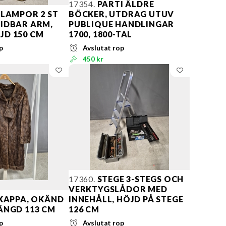
17354.
PARTI ÄLDRE
LAMPOR 2 ST
BÖCKER, UTDRAG UTUV
RIDBAR ARM,
PUBLIQUE HANDLINGAR
JD 150 CM
1700, 1800-TAL
p
Avslutat rop
450 kr
17360.
STEGE 3-STEGS OCH
VERKTYGSLÅDOR MED
KAPPA, OKÄND
INNEHÅLL, HÖJD PÅ STEGE
ÄNGD 113 CM
126 CM
p
Avslutat rop