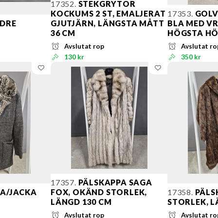
17352.
STEKGRYTOR
KOCKUMS 2 ST, EMALJERAT
17353.
GOLV
LDRE
GJUTJÄRN, LÄNGSTA MÅTT
BLA MED V
36 CM
HÖGSTA HÖ
Avslutat rop
Avslutat ro
130 kr
350 kr
17357.
PÄLSKAPPA SAGA
A/JACKA
FOX, OKÄND STORLEK,
17358.
PÄLS
LÄNGD 130 CM
STORLEK, L
Avslutat rop
Avslutat ro