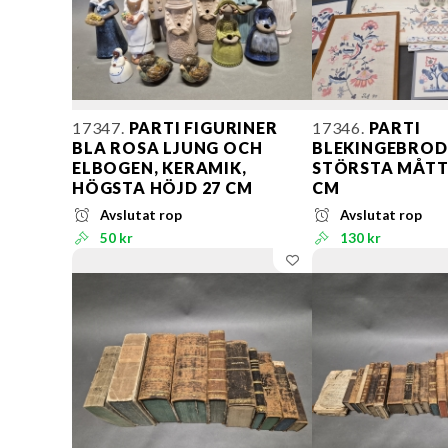
17347.
PARTI FIGURINER
17346.
PARTI
BLA ROSA LJUNG OCH
BLEKINGEBROD
ELBOGEN, KERAMIK,
STÖRSTA MÅTT 
HÖGSTA HÖJD 27 CM
CM
Avslutat rop
Avslutat rop
50 kr
130 kr