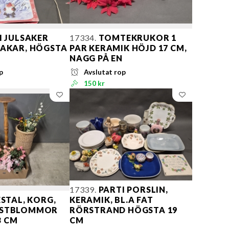
I JULSAKER
17334.
TOMTEKRUKOR 1
TAKAR, HÖGSTA
PAR KERAMIK HÖJD 17 CM,
NAGG PÅ EN
p
Avslutat rop
150 kr
17339.
PARTI PORSLIN,
STAL, KORG,
KERAMIK, BL.A FAT
NSTBLOMMOR
RÖRSTRAND HÖGSTA 19
3 CM
CM