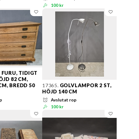
100 kr
FURU, TIDIGT
ÖJD 82 CM,
CM, BREDD 50
17365.
GOLVLAMPOR 2 ST,
HÖJD 140 CM
p
Avslutat rop
100 kr