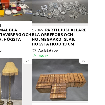
I
MÅL BLA
17349.
PARTI LJUSHÅLLARE
STAVSBERG OCH
BLA ORREFORS OCH
, HÖGSTA
HOLMEGAARD, GLAS,
HÖGSTA HÖJD 13 CM
p
Avslutat rop
350 kr