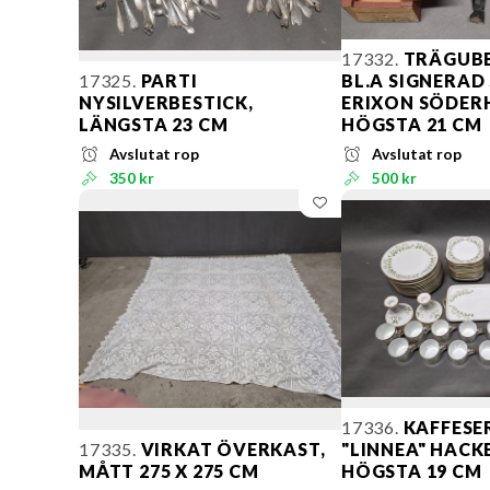
17332.
TRÄGUBB
17325.
PARTI
BL.A SIGNERAD
NYSILVERBESTICK,
ERIXON SÖDE
LÄNGSTA 23 CM
HÖGSTA 21 CM
Avslutat rop
Avslutat rop
350 kr
500 kr
17336.
KAFFESER
17335.
VIRKAT ÖVERKAST,
"LINNEA" HACK
MÅTT 275 X 275 CM
HÖGSTA 19 CM