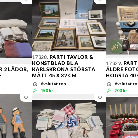
17328.
PARTI TAVLOR &
KONSTBLAD BL.A
17329.
PARTI
R 2 LÅDOR,
KARLSKRONA STÖRSTA
ÄLDRE FOTO
E
MÅTT 45 X 32 CM
HÖGSTA 40
Avslutat rop
Avslutat ro
150 kr
200 kr