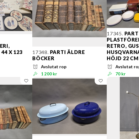
17345.
PART
PLASTFÖRE
ERI,
RETRO, GU
44 X 123
17348.
PARTI ÄLDRE
HUSQVARNA
BÖCKER
HÖJD 22 CM
Avslutat rop
Avslutat ro
1 200 kr
70 kr