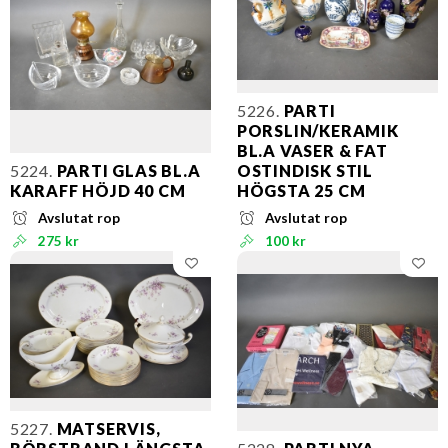
5226.
PARTI
PORSLIN/KERAMIK
BL.A VASER & FAT
5224.
PARTI GLAS BL.A
OSTINDISK STIL
KARAFF HÖJD 40 CM
HÖGSTA 25 CM
Avslutat rop
Avslutat rop
275 kr
100 kr
5227.
MATSERVIS,