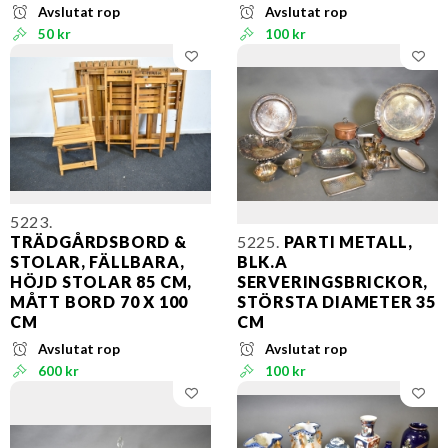
Avslutat rop
Avslutat rop
50 kr
100 kr
5223.
TRÄDGÅRDSBORD &
5225.
PARTI METALL,
STOLAR, FÄLLBARA,
BLK.A
HÖJD STOLAR 85 CM,
SERVERINGSBRICKOR,
MÅTT BORD 70 X 100
STÖRSTA DIAMETER 35
CM
CM
Avslutat rop
Avslutat rop
600 kr
100 kr