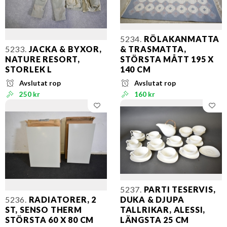
5234.
RÖLAKANMATTA
5233.
JACKA & BYXOR,
& TRASMATTA,
NATURE RESORT,
STÖRSTA MÅTT 195 X
STORLEK L
140 CM
Avslutat rop
Avslutat rop
250 kr
160 kr
5237.
PARTI TESERVIS,
5236.
RADIATORER, 2
DUKA & DJUPA
ST, SENSO THERM
TALLRIKAR, ALESSI,
STÖRSTA 60 X 80 CM
LÄNGSTA 25 CM