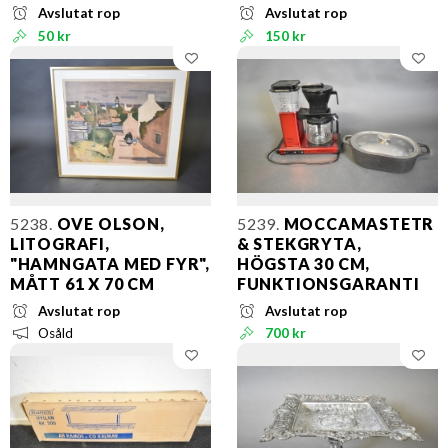
Avslutat rop
Avslutat rop
50 kr
150 kr
5238.
OVE OLSON,
5239.
MOCCAMASTETR
LITOGRAFI,
& STEKGRYTA,
"HAMNGATA MED FYR",
HÖGSTA 30 CM,
MÅTT 61 X 70 CM
FUNKTIONSGARANTI
Avslutat rop
Avslutat rop
Osåld
700 kr