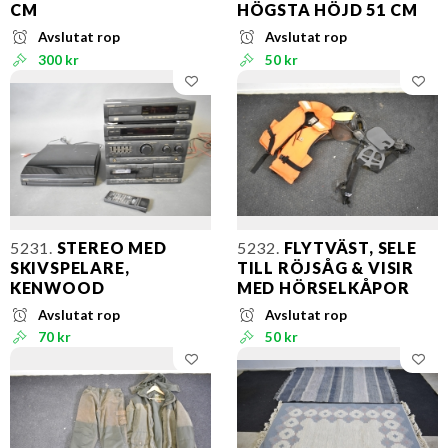
CM
HÖGSTA HÖJD 51 CM
Avslutat rop
Avslutat rop
300 kr
50 kr
5231.
STEREO MED
5232.
FLYTVÄST, SELE
SKIVSPELARE,
TILL RÖJSÅG & VISIR
KENWOOD
MED HÖRSELKÅPOR
Avslutat rop
Avslutat rop
70 kr
50 kr