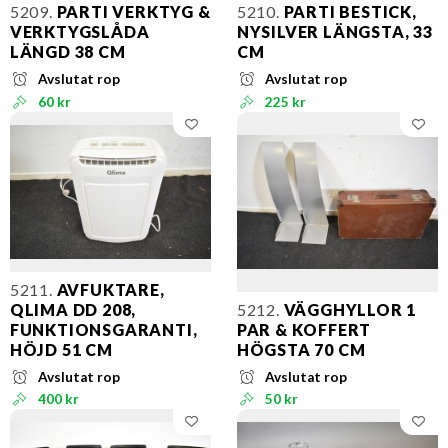
5209.
PARTI VERKTYG &
5210.
PARTI BESTICK,
VERKTYGSLÅDA
NYSILVER LÄNGSTA, 33
LÄNGD 38 CM
CM
Avslutat rop
Avslutat rop
60 kr
225 kr
5211.
AVFUKTARE,
QLIMA DD 208,
5212.
VÄGGHYLLOR 1
FUNKTIONSGARANTI,
PAR & KOFFERT
HÖJD 51 CM
HÖGSTA 70 CM
Avslutat rop
Avslutat rop
400 kr
50 kr