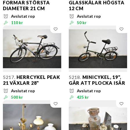
FORMAR STÖRSTA
GLASSKÅLAR HÖGSTA
DIAMETER 21 CM
12 CM
Avslutat rop
Avslutat rop
110 kr
50 kr
5217.
HERRCYKEL PEAK
5218.
MINICYKEL, 19",
21 VÄXLAR 28"
GÅR ATT PLOCKA ISÄR
Avslutat rop
Avslutat rop
500 kr
425 kr