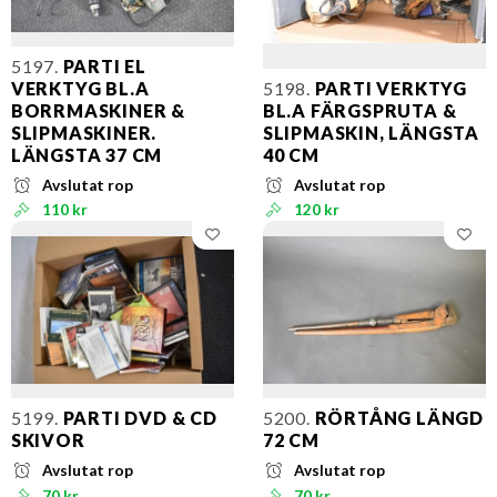
5197.
PARTI EL
VERKTYG BL.A
5198.
PARTI VERKTYG
BORRMASKINER &
BL.A FÄRGSPRUTA &
SLIPMASKINER.
SLIPMASKIN, LÄNGSTA
LÄNGSTA 37 CM
40 CM
Avslutat rop
Avslutat rop
110 kr
120 kr
5199.
PARTI DVD & CD
5200.
RÖRTÅNG LÄNGD
SKIVOR
72 CM
Avslutat rop
Avslutat rop
70 kr
70 kr