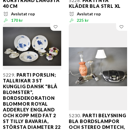
RÖRSTRAND LÄNGSTA
5228.
PARTI NYA
40 CM
KLÄDER BLA STRL XL
Avslutat rop
Avslutat rop
170 kr
225 kr
5229.
PARTI PORSLIN;
TALLRIKAR 3 ST
KUNGLIG DANSK "BLÅ
BLOMSTER",
BORDSDEKORATION
BLOMMOR ROYAL
ADDERLEY ENGLAND
OCH KOPP MED FAT 2
5230.
PARTI BELYSNING
ST TILLY BAVARIA,
BLA BORDSLAMPOR
STÖRSTA DIAMETER 22
OCH STEREO DMTECH,