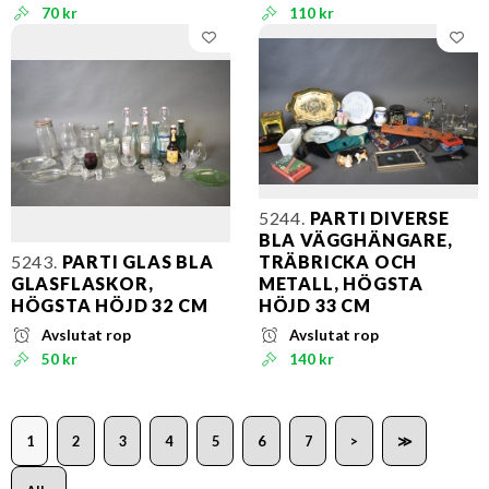
70 kr
110 kr
5244.
PARTI DIVERSE
BLA VÄGGHÄNGARE,
5243.
PARTI GLAS BLA
TRÄBRICKA OCH
GLASFLASKOR,
METALL, HÖGSTA
HÖGSTA HÖJD 32 CM
HÖJD 33 CM
Avslutat rop
Avslutat rop
50 kr
140 kr
1
2
3
4
5
6
7
>
≫