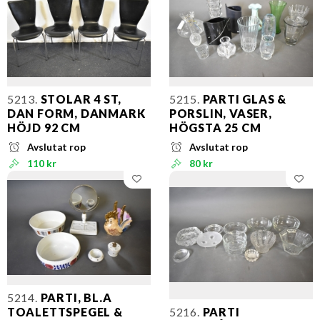
5213.
STOLAR 4 ST,
5215.
PARTI GLAS &
DAN FORM, DANMARK
PORSLIN, VASER,
HÖJD 92 CM
HÖGSTA 25 CM
Avslutat rop
Avslutat rop
110 kr
80 kr
5214.
PARTI, BL.A
TOALETTSPEGEL &
5216.
PARTI