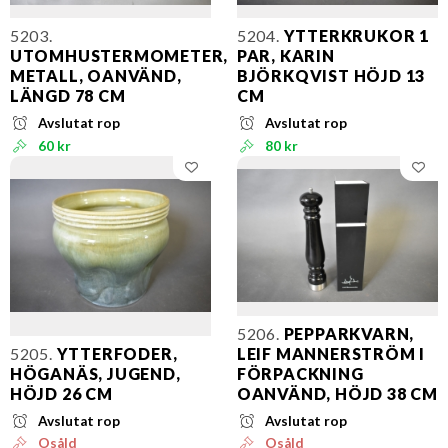
5203.
5204.
YTTERKRUKOR 1
UTOMHUSTERMOMETER,
PAR, KARIN
METALL, OANVÄND,
BJÖRKQVIST HÖJD 13
LÄNGD 78 CM
CM
Avslutat rop
Avslutat rop
60 kr
80 kr
5206.
PEPPARKVARN,
5205.
YTTERFODER,
LEIF MANNERSTRÖM I
HÖGANÄS, JUGEND,
FÖRPACKNING
HÖJD 26 CM
OANVÄND, HÖJD 38 CM
Avslutat rop
Avslutat rop
Osåld
Osåld