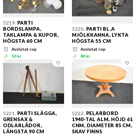
5219.
PARTI
BORDSLAMPA,
5220.
PARTI BL.A
TAKLAMPA & KUPOR,
MJÖLKKANNA, LYKTA
HÖGSTA 60 CM
HÖGSTA 55 CM
Avslutat rop
Avslutat rop
50 kr
80 kr
5221.
PARTI SLÄGGA,
5222.
PELARBORD
GRENSAX &
1940-TAL ALM, HÖJD 61
ODLARLÅDOR,
CNM, DIAMETER 85 CM,
LÄNGSTA 90 CM
SKAV FINNS