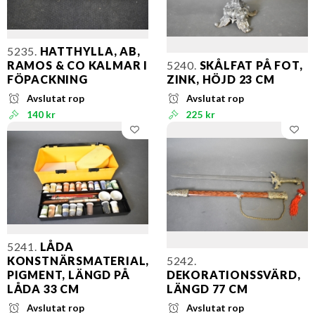
5235.
HATTHYLLA, AB,
RAMOS & CO KALMAR I
5240.
SKÅLFAT PÅ FOT,
FÖPACKNING
ZINK, HÖJD 23 CM
Avslutat rop
Avslutat rop
140 kr
225 kr
5241.
LÅDA
KONSTNÄRSMATERIAL,
5242.
PIGMENT, LÄNGD PÅ
DEKORATIONSSVÄRD,
LÅDA 33 CM
LÄNGD 77 CM
Avslutat rop
Avslutat rop