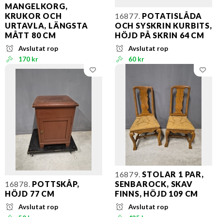
MANGELKORG,
KRUKOR OCH
16877.
POTATISLÅDA
URTAVLA, LÄNGSTA
OCH SYSKRIN KURBITS,
MÅTT 80 CM
HÖJD PÅ SKRIN 64 CM
Avslutat rop
Avslutat rop
170 kr
60 kr
16879.
STOLAR 1 PAR,
16878.
POTTSKÅP,
SENBAROCK, SKAV
HÖJD 77 CM
FINNS, HÖJD 109 CM
Avslutat rop
Avslutat rop