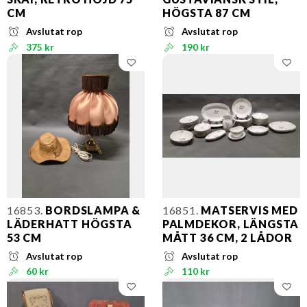
CM
HÖGSTA 87 CM
Avslutat rop
Avslutat rop
375 kr
190 kr
16853.
BORDSLAMPA &
16851.
MATSERVIS MED
LÄDERHATT HÖGSTA
PALMDEKOR, LÄNGSTA
53 CM
MÅTT 36 CM, 2 LÅDOR
Avslutat rop
Avslutat rop
60 kr
110 kr