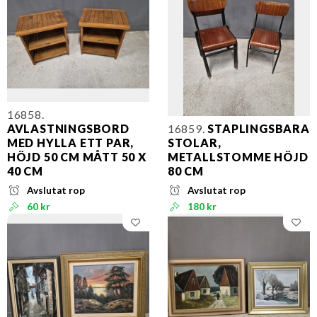
16858.
AVLASTNINGSBORD
16859.
STAPLINGSBARA
MED HYLLA ETT PAR,
STOLAR,
HÖJD 50 CM MÅTT 50 X
METALLSTOMME HÖJD
40 CM
80 CM
Avslutat rop
Avslutat rop
60 kr
180 kr