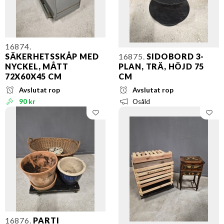
16874.
SÄKERHETSSKÅP MED
16875.
SIDOBORD 3-
NYCKEL, MÅTT
PLAN, TRÄ, HÖJD 75
72X60X45 CM
CM
Avslutat rop
Avslutat rop
90 kr
Osåld
16876.
PARTI