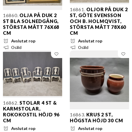
16861.
OLJOR PÅ DUK 2
16860.
OLJA PÅ DUK 2
ST, GÖTE SVENSSON
ST BLA SOLNEDGÅNG,
OCH B. HOLMQVIST,
STÖRSTA MÅTT 76X68
STÖRSTA MÅTT 78X60
CM
CM
Avslutat rop
Avslutat rop
Osåld
Osåld
16862.
STOLAR 4 ST &
KARMSTOLAR,
ROKOKOSTIL HÖJD 96
16863.
KRUS 2 ST,
CM
HÖGSTA HÖJD 30 CM
Avslutat rop
Avslutat rop