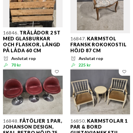
16846.
TRÄLÅDOR 2 ST
MED GLASBURKAR
16847.
KARMSTOL
OCH FLASKOR, LÄNGD
FRANSK ROKOKOSTIL
PÅ LÅDA 60 CM
HÖJD 87 CM
Avslutat rop
Avslutat rop
70 kr
225 kr
16848.
FÅTÖLJER 1 PAR,
16850.
KARMSTOLAR 1
JOHANSON DESIGN,
PAR & BORD
SKAI, RETRO HÖJD 75
GUSTAVIANSK STIL,