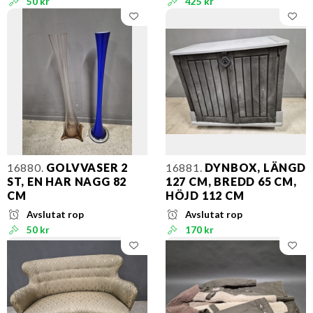
50 kr
425 kr
16880.
GOLVVASER 2
16881.
DYNBOX, LÄNGD
ST, EN HAR NAGG 82
127 CM, BREDD 65 CM,
CM
HÖJD 112 CM
Avslutat rop
Avslutat rop
50 kr
170 kr