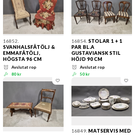
16852.
16854.
STOLAR 1 + 1
SVANHALSFÅTÖLJ &
PAR BL.A
EMMAFÅTÖLJ,
GUSTAVIANSK STIL
HÖGSTA 96 CM
HÖJD 90 CM
Avslutat rop
Avslutat rop
80 kr
50 kr
16849.
MATSERVIS MED