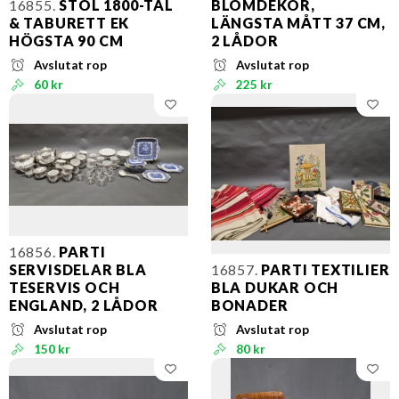
16855.
STOL 1800-TAL
BLOMDEKOR,
& TABURETT EK
LÄNGSTA MÅTT 37 CM,
HÖGSTA 90 CM
2 LÅDOR
Avslutat rop
Avslutat rop
60 kr
225 kr
16856.
PARTI
SERVISDELAR BLA
16857.
PARTI TEXTILIER
TESERVIS OCH
BLA DUKAR OCH
ENGLAND, 2 LÅDOR
BONADER
Avslutat rop
Avslutat rop
150 kr
80 kr