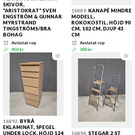
SKIVOR,
"ARISTOKRAT" SVEN
16889.
KANAPÉ MINDRE
ENGSTRÖM & GUNNAR
MODELL,
MYRSTRAND
ROKOKOSTIL, HÖJD 90
TINGSTRÖMS/BRA
CM, 102 CM, DJUP 43
BOHAG
CM
Avslutat rop
Avslutat rop
450 kr
300 kr
16892.
BYRÅ
EKLAMINAT, SPEGEL
UNDER LOCK, HÖJD 124
16894.
STEGAR 2 ST