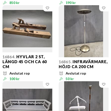
850 kr
190 kr
16864.
HYVLAR 2 ST,
LÄNGD 45 OCH CA 60
16865.
INFRAVÄRMARE,
CM
HÖJD CA 200 CM
Avslutat rop
Avslutat rop
100 kr
50 kr