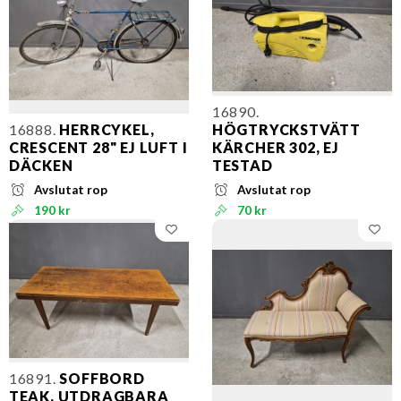
16890.
16888.
HERRCYKEL,
HÖGTRYCKSTVÄTT
CRESCENT 28" EJ LUFT I
KÄRCHER 302, EJ
DÄCKEN
TESTAD
Avslutat rop
Avslutat rop
190 kr
70 kr
16891.
SOFFBORD
TEAK, UTDRAGBARA