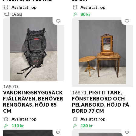
Avslutat rop
Avslutat rop
Osåld
80 kr
16870.
VANDRINGSRYGGSÄCK
16871.
PIGTITTARE,
FJÄLLRÄVEN, BEHÖVER
FÖNSTERBORD OCH
RENGÖRAS, HÖJD 85
PELARBORD, HÖJD PÅ
CM
BORD 77 CM
Avslutat rop
Avslutat rop
110 kr
130 kr