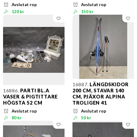
Avslutat rop
Avslutat rop
120 kr
150 kr
16887.
LÄNGDSKIDOR
16886.
PARTI BL.A
200 CM, STAVAR 140
VASER & PIGTITTARE
CM, PJÄXOR ALPINA
HÖGSTA 52 CM
TROLIGEN 41
Avslutat rop
Avslutat rop
80 kr
50 kr