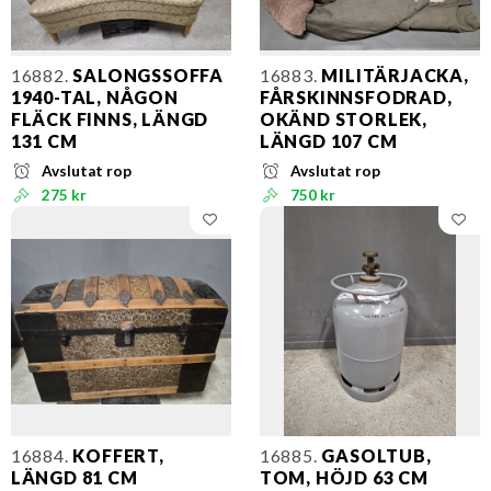
16882.
SALONGSSOFFA
16883.
MILITÄRJACKA,
1940-TAL, NÅGON
FÅRSKINNSFODRAD,
FLÄCK FINNS, LÄNGD
OKÄND STORLEK,
131 CM
LÄNGD 107 CM
Avslutat rop
Avslutat rop
275 kr
750 kr
16884.
KOFFERT,
16885.
GASOLTUB,
LÄNGD 81 CM
TOM, HÖJD 63 CM