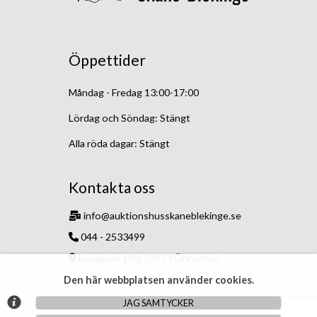
Öppettider
Måndag - Fredag 13:00-17:00
Lördag och Söndag: Stängt
Alla röda dagar: Stängt
Kontakta oss
info@auktionshusskaneblekinge.se
044 - 2533499
Byagatan 100, 29173 Önnestad
Den här webbplatsen använder cookies.
JAG SAMTYCKER
© Argonova Auktionsplattform 2026