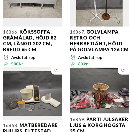
16866.
KÖKSSOFFA,
16867.
GOLVLAMPA
GRÅMÅLAD, HÖJD 82
RETRO OCH
CM, LÄNGD 202 CM,
HERRBETJÄNT, HÖJD
BREDD 65 CM
PÅ GOLVLAMPA 126 CM
Avslutat rop
Avslutat rop
500 kr
80 kr
16869.
PARTI JULSAKER
16868.
MATBEREDARE
LJUS & KORG HÖGSTA
PHILIPS, EJ TESTAD
35 CM