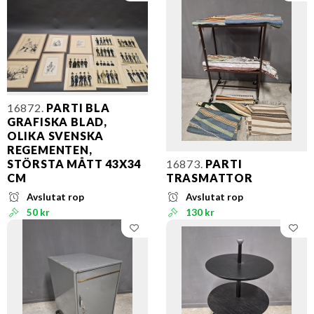
16872.
PARTI BLA
GRAFISKA BLAD,
OLIKA SVENSKA
REGEMENTEN,
STÖRSTA MÅTT 43X34
16873.
PARTI
CM
TRASMATTOR
Avslutat rop
Avslutat rop
50 kr
130 kr