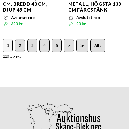
CM, BREDD 40 CM,
METALL, HÖGSTA 133
DJUP 49 CM
CM FÄRGSTÄNK
Avslutat rop
Avslutat rop
350 kr
50 kr
1
2
3
4
5
>
≫
Alla
220 Objekt